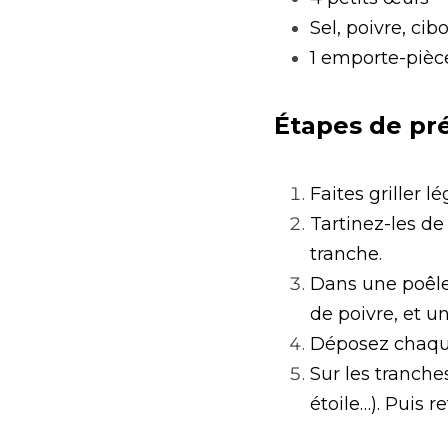
Sel, poivre, cib
1 emporte-pièce
Étapes de pr
Faites griller 
Tartinez-les de
tranche.
Dans une poêle,
de poivre, et u
Déposez chaqu
Sur les tranch
étoile…). Puis 