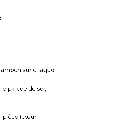
o)
e jambon sur chaque 
e pincée de sel, 
-pièce (cœur, 