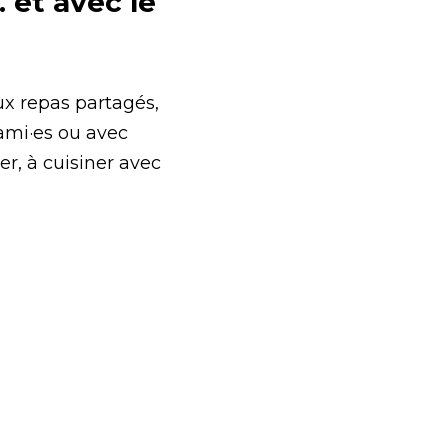
et avec le 
x repas partagés, 
ami·es ou avec 
r, à cuisiner avec 